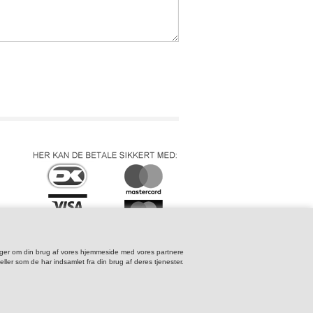
TS & BANDAGER
EPULL
LDRAGT
> HUND OG KAT
NGE
 OG REFLEKSER
_______________________________
TERING
KER
> KØB PORTO TIL OMBYTNING
EG
BILHOLDERE
> GAVEKORT
K & LASSO
GNTØJ
lysninger om din brug af vores hjemmeside med vores partnere
ler som de har indsamlet fra din brug af deres tjenester.