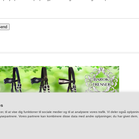
> KOLDBLOD XXL
> FENDERREMME
> KLOKKER, BOO
> SID
> HE
> GAMACHER
> LO
> LYS
> PLEJE
> VOL
> TAS
> FODER, GUF & L
> MO
> MUNDKURV
> PIS
> RE
es
er, til at vise dig funktioner til sociale medier og til at analysere vores trafik. Vi deler også op
ysepartnere. Vores partnere kan kombinere disse data med andre oplysninger, du har givet dem, el