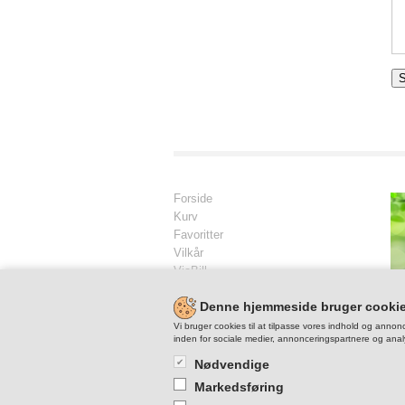
Forside
Kurv
Favoritter
Vilkår
ViaBill
Kontakt
Denne hjemmeside bruger cooki
Skriv til os
Vi bruger cookies til at tilpasse vores indhold og annonc
inden for sociale medier, annonceringspartnere og anal
Nødvendige
Markedsføring