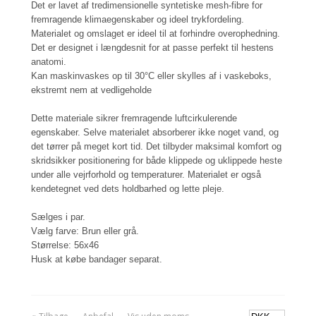
Det er lavet af tredimensionelle syntetiske mesh-fibre for
fremragende klimaegenskaber og ideel trykfordeling.
Materialet og omslaget er ideel til at forhindre overophedning.
Det er designet i længdesnit for at passe perfekt til hestens
anatomi.
Kan maskinvaskes op til 30°C eller skylles af i vaskeboks,
ekstremt nem at vedligeholde
Dette materiale sikrer fremragende luftcirkulerende
egenskaber. Selve materialet absorberer ikke noget vand, og
det tørrer på meget kort tid. Det tilbyder maksimal komfort og
skridsikker positionering for både klippede og uklippede heste
under alle vejrforhold og temperaturer. Materialet er også
kendetegnet ved dets holdbarhed og lette pleje.
Sælges i par.
Vælg farve: Brun eller grå.
Størrelse: 56x46
Husk at købe bandager separat.