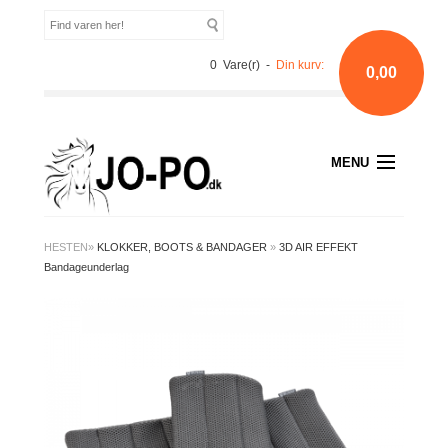
0 Vare(r) -
Din kurv:
0,00
MENU
HESTEN
»
KLOKKER, BOOTS & BANDAGER
»
3D AIR EFFEKT
Bandageunderlag