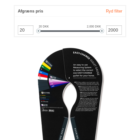
Afgræns pris
Ryd filter
20
DKK
2,000
DKK