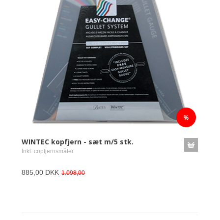
WINTEC kopfjern - sæt m/5 stk.
Inkl. copfjernsmåler
885,00 DKK
1.098,00