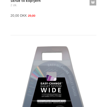
Skrue til kopfjern
2 stk.
20,00 DKK
25,00