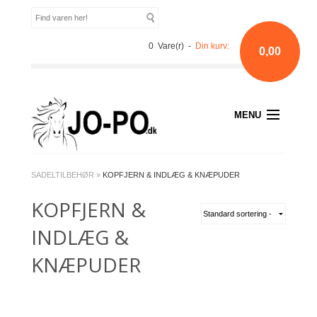
0 Vare(r) -
Din kurv:
0,00
MENU
SADELTILBEHØR
»
KOPFJERN & INDLÆG & KNÆPUDER
KOPFJERN &
INDLÆG &
KNÆPUDER