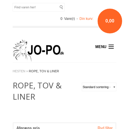
0 Vare(r) -
Din kurv:
0,00
MENU
HESTEN
»
ROPE, TOV & LINER
ROPE, TOV &
LINER
Afgræns pris
Ryd filter