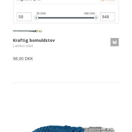
58
DKK
948
DKK
Kraftig bomuldstov
Lækker blød
98,00 DKK