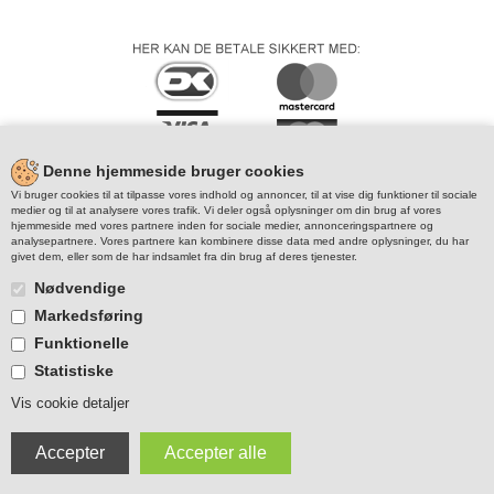
Denne hjemmeside bruger cookies
Vi bruger cookies til at tilpasse vores indhold og annoncer, til at vise dig funktioner til sociale
medier og til at analysere vores trafik. Vi deler også oplysninger om din brug af vores
hjemmeside med vores partnere inden for sociale medier, annonceringspartnere og
analysepartnere. Vores partnere kan kombinere disse data med andre oplysninger, du har
givet dem, eller som de har indsamlet fra din brug af deres tjenester.
Nødvendige
Markedsføring
Funktionelle
Statistiske
Vis cookie detaljer
© Copyright - JO-PO,dk. Videregivelse af billed/tekst kun ved
forudgående
aftale. Der tages forbehold for enhver type indtastningsfejl på
JO-PO.dk