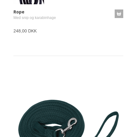
Rope
Med snip og karabinhage
248,00 DKK