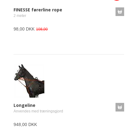
FINESSE førerline rope
2 meter
98,00 DKK
108,00
Longeline
Anvendes med træningsgjord
948,00 DKK