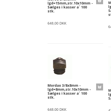
M
lgd=15mm,str.10x10mm -
l
Sælges i kasser a´ 100
S
stk.
s
648,00 DKK
6
Mordax 3/8x8mm -
lgd=8mm,str.10x10mm -
M
Sælges i kasser a´ 100
l
stk.
S
648,00 DKK
4