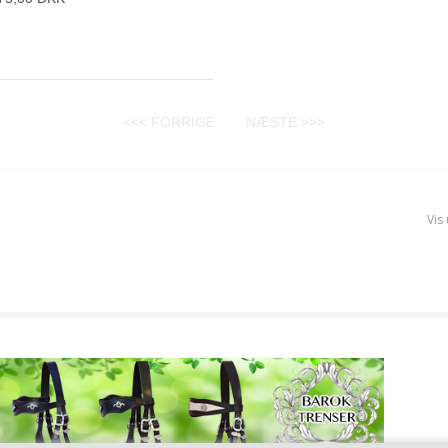
<<< FORRIGE
NÆSTE >>>
Vis