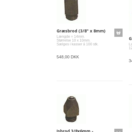
Græsbrod (3/8" x 8mm)
Længde = 14mm.
G
Størrelse 10 x 10mm.
Sælges i kasser á 100 stk.
L
1
548,00 DKK
3
Isbrod 3/8x6mm -