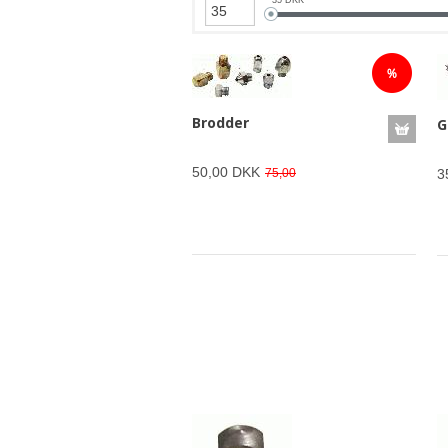
Brodder
G
50,00 DKK
75,00
3