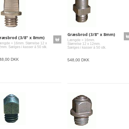
Græsbrod (3/8" x 8mm)
ræsbrod (3/8" x 8mm)
Længde = 16mm.
ængde = 16mm. Størrelse 12 x
Størrelse 12 x 12mm.
2mm. Sælges i kasser á 50 stk.
Sælges i kasser á 50 stk.
48,00 DKK
548,00 DKK