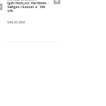
lgd=7mm,str.10x10mm -
Sælges i kasser a´ 100
stk.
648,00 DKK