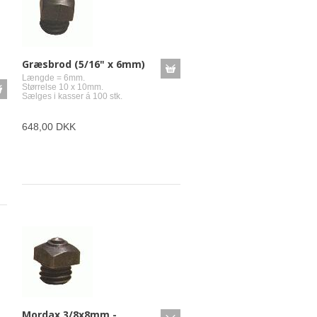
Græsbrod (5/16" x 6mm)
Længde = 6mm.
Størrelse 10 x 10mm.
Sælges i kasser á 100 stk.
648,00 DKK
Mordax 3/8x8mm -