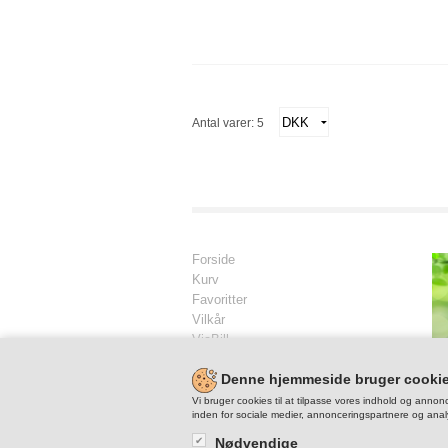
Antal varer: 5
Forside
Kurv
Favoritter
Vilkår
ViaBill
Kontakt
Denne hjemmeside bruger cooki
Skriv til os
Vi bruger cookies til at tilpasse vores indhold og annonc
inden for sociale medier, annonceringspartnere og anal
Nødvendige