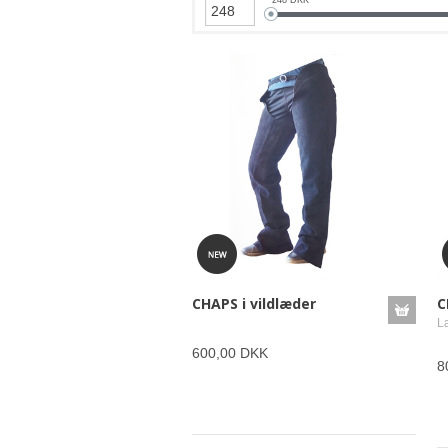
CHAPS i vildlæder
C
Læ
600,00 DKK
8