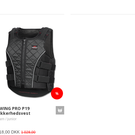
WING PRO P19
ikkerhedsvest
rn / junior
18,00 DKK
1.028,00