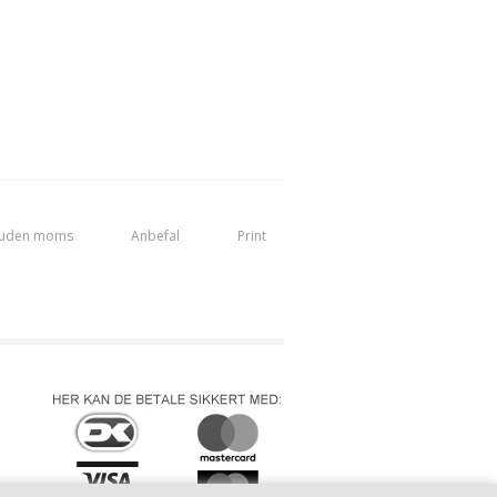
 uden moms
Anbefal
Print