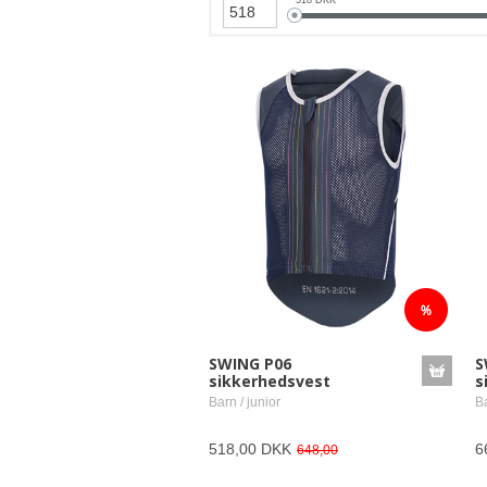
SWING P06
S
sikkerhedsvest
s
Barn / junior
Ba
518,00 DKK
6
648,00