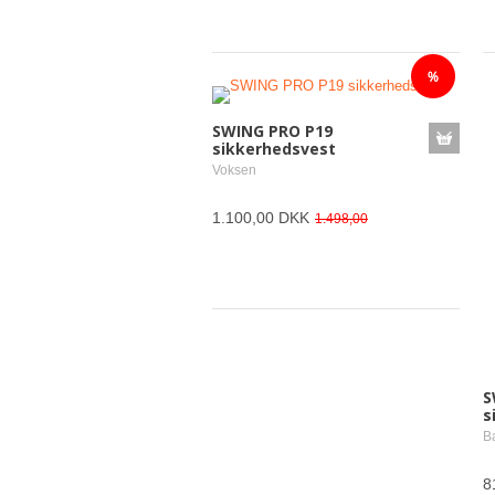
SWING PRO P19
sikkerhedsvest
Voksen
1.100,00 DKK
1.498,00
S
s
Ba
8