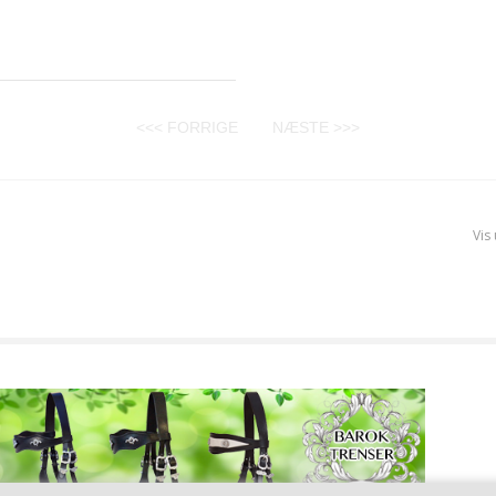
<<< FORRIGE
NÆSTE >>>
Vis