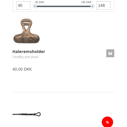
40
DKK
148
DKK
Haleremsholder
I kraftig sort plast
40,00 DKK