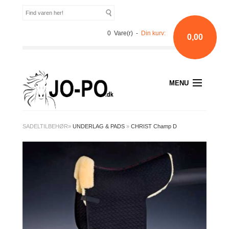
0 Vare(r) -
Din kurv:
0,00
MENU
SADELTILBEHØR
»
UNDERLAG & PADS
»
CHRIST Champ D