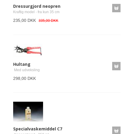
Dressurgjord neopren
Kraftig model - fra kun 35 cm
235,00 DKK
335,00 DKK
Hultang
Med udveksling
298,00 DKK
Specialvaskemiddel C7