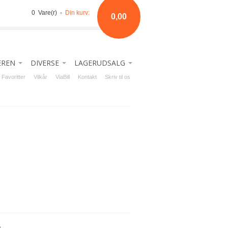
0 Vare(r) -
Din kurv:
0,00
EREN
DIVERSE
LAGERUDSALG
DSTYR
ETØJ
YKKER
> LÆDER & SPÆNDER
STATUSSALG - RESTSALG
Favoritter
Vilkår
ViaBill
Kontakt
Skriv til os
LONGEUDSTYR
KY / GIG
KER
> VÆRKTØJ
>
NYE LAVE PRISER!
-STOP
BEHØR
TE
> HOLDERE (sadler, trenser m.v.)
> TILBEHØR & UDSTYR
NSE TILBEHØR
KERHEDSVESTE
> MERCHANDISE
> HOVEDTØJ, TRENSER, GRIMER M.V.
ROK/SPANSKE
KSER
> PLEJE & RENGØRING
> TØJ & STØVLER M.V.
ING
LØSE
PS & LEGGINS
> STØVLEKNÆGTE
DINÆR
VLER
> MØBLER
CKAMORE
ORER
> BØGER
NER
STERN
LME & HATTE
> SÆSON SPECIAL
LÆNDER
NDSKER
> BRODDER & MORDAX