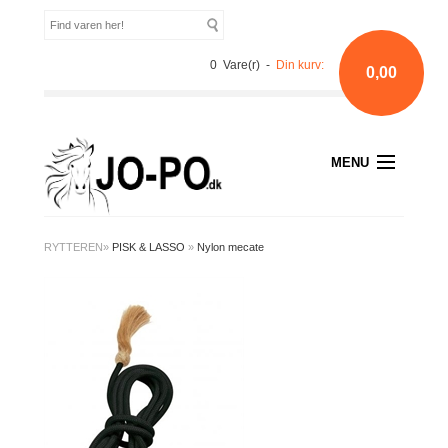
0 Vare(r) -
Din kurv:
0,00
MENU
RYTTEREN
»
PISK & LASSO
»
Nylon mecate